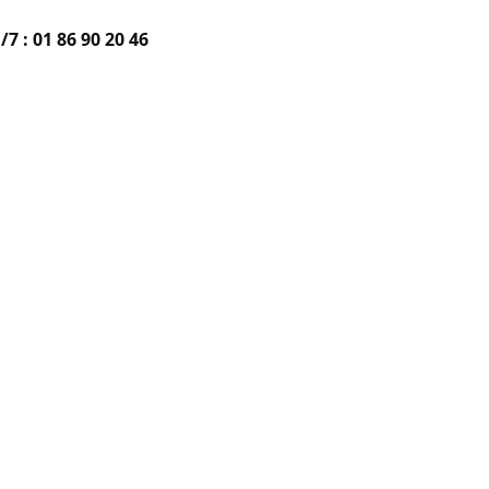
/7 :
01 86 90 20 46
✉️ contact@etudekmcj.fr
📝 Dép