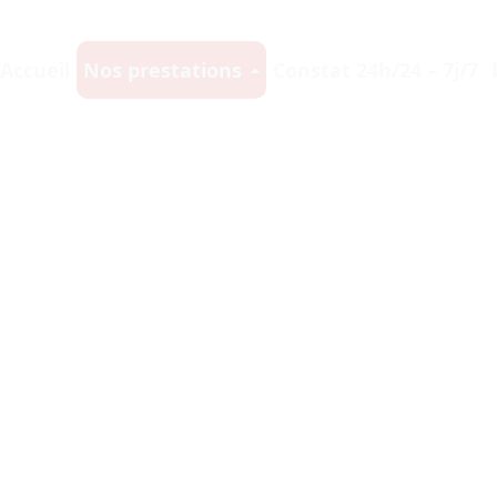
Accueil
Nos prestations
Constat 24h/24 – 7j/7
T DANS LE CADRE PROFESSI
U TRAVAIL & LES PREUVE
otre urgence devient notre priorité, notre réactivité fait la