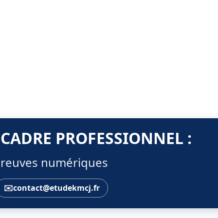
 CADRE PROFESSIONNEL :
s preuves numériques
✉️
contact@etudekmcj.fr