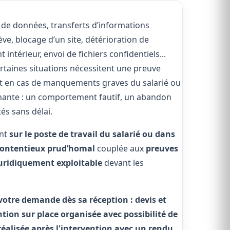
l de données, transferts d’informations
e, blocage d’un site, détérioration de
intérieur, envoi de fichiers confidentiels...
ertaines situations nécessitent une preuve
t en cas de manquements graves du salarié ou
minante : un comportement fautif, un abandon
és sans délai.
ent
sur le poste de travail du salarié ou dans
ontentieux prud’homal
couplée aux
preuves
 juridiquement exploitable
devant les
otre demande dès sa réception : devis et
tion sur place organisée avec possibilité de
réalisée après l'intervention avec un rendu