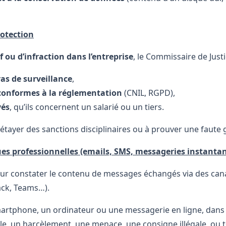
rotection
ou d’infraction dans l’entreprise
, le Commissaire de Justi
as de surveillance
,
conformes à la réglementation
(CNIL, RGPD),
vés
, qu’ils concernent un salarié ou un tiers.
tayer des sanctions disciplinaires ou à prouver une faute 
s professionnelles (emails, SMS, messageries instanta
our constater le contenu de messages échangés via des cana
ack, Teams…).
artphone, un ordinateur ou une messagerie en ligne, dans le 
le, un harcèlement, une menace, une consigne illégale, ou to