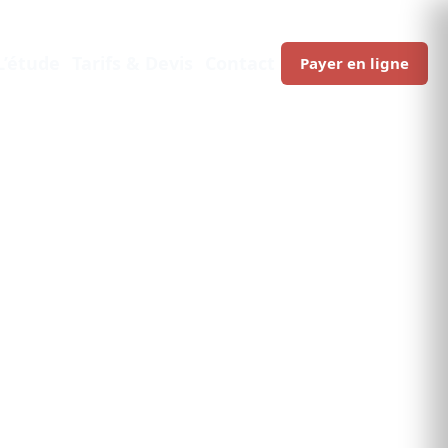
L’étude
Tarifs & Devis
Contact
Payer en ligne
ONNEL: LES
S NUMÉRIQUES
 différence.