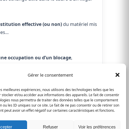
estitution effective (ou non)
du matériel mis
s...
’une occupation ou d’un blocage
,
Gérer le consentement
icite des lieux ou d’atteintes aux personnes
des accès à l’entreprise.
les meilleures expériences, nous utilisons des technologies telles que les
 stocker et/ou accéder aux informations des appareils. Le fait de consentir
ologies nous permettra de traiter des données telles que le comportement
n ou les ID uniques sur ce site. Le fait de ne pas consentir ou de retirer son
 peut avoir un effet négatif sur certaines caractéristiques et fonctions.
poser ma demande
📩 Nous contacter
cepter
Refuser
Voir les préférences