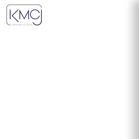
CONSTAT 24H/24-7J/7
Parce que votre urgence devient notre priorité,
notre réactivité fait la différence.