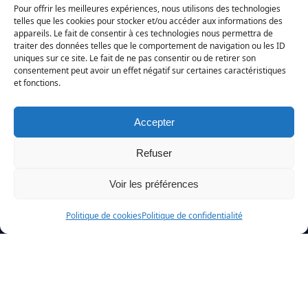
Pour offrir les meilleures expériences, nous utilisons des technologies
telles que les cookies pour stocker et/ou accéder aux informations des
appareils. Le fait de consentir à ces technologies nous permettra de
traiter des données telles que le comportement de navigation ou les ID
uniques sur ce site. Le fait de ne pas consentir ou de retirer son
consentement peut avoir un effet négatif sur certaines caractéristiques
et fonctions.
SELARLU KMCJ — Commissaire de Justice
9 Impasse Chartière, 75005 Paris
01 86 90 20 46
·
contact@etudekmcj.fr
Accepter
Prestations
Refuser
Les différents types de constats
Voir les préférences
Le contentieux locatif
Le contentieux de la copropriété
Politique de cookies
Politique de confidentialité
Signification des actes
Recouvrement & Exécution des décisions de justice
Accès rapides