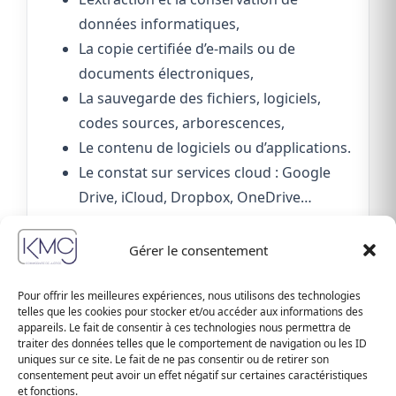
données informatiques,
La copie certifiée d’e-mails ou de
documents électroniques,
La sauvegarde des fichiers, logiciels,
codes sources, arborescences,
Le contenu de logiciels ou d’applications.
Le constat sur services cloud : Google
Drive, iCloud, Dropbox, OneDrive…
(documents, fichiers partagés, etc.)
Gérer le consentement
Ces constats sont cruciaux notamment en cas
de contentieux dans le domaine
Pour offrir les meilleures expériences, nous utilisons des technologies
professionnel, du droit du travail, de la
telles que les cookies pour stocker et/ou accéder aux informations des
appareils. Le fait de consentir à ces technologies nous permettra de
propriété intellectuelle ou encore du droit des
traiter des données telles que le comportement de navigation ou les ID
affaires.
uniques sur ce site. Le fait de ne pas consentir ou de retirer son
consentement peut avoir un effet négatif sur certaines caractéristiques
et fonctions.