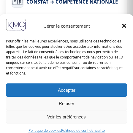
🇫🇷
CONSTAT → COMPÉTENCE NATIONALE
L’étude KMCJ dispose d’une compétence
territoriale nationale pour la réalisation de
Gérer le consentement
constats et intervient principalement à PARIS et
en Île-de-France.
Pour offrir les meilleures expériences, nous utilisons des technologies
telles que les cookies pour stocker et/ou accéder aux informations des
appareils. Le fait de consentir à ces technologies nous permettra de
▸ Zones principales d’intervention
traiter des données telles que le comportement de navigation ou les ID
uniques sur ce site. Le fait de ne pas consentir ou de retirer son
consentement peut avoir un effet négatif sur certaines caractéristiques
et fonctions.
SIGNIFICATION & EXÉCUTION → COUR
⚖️
D’APPEL DE PARIS
Accepter
L'étude KMCJ dispose d'une compétence
Refuser
territoriale dans le ressort de la Cour d’Appel de
PARIS en matière de significations d’actes et
Voir les préférences
d'exécution des décisions de justice
Politique de cookies
Politique de confidentialité