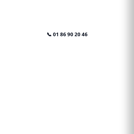
et 7j/7
sur Paris 20ème arrondissement pour tous vos
constats, significations et recouvrements.
📞 01 86 90 20 46
📝 Devis gratuit
✉️ contact@etudekmcj.fr